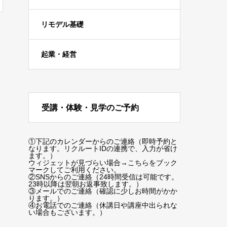
リモデル基礎
起業・経営
受講・体験・見学のご予約
①下記のカレンダーからのご連絡（即時予約と
なります。リクルートIDの連携で、入力が省け
ます。）
ウィジェットが見づらい場合
→こちらをブック
マーク
してご利用ください。
②SNSからのご連絡（24時間受信は可能です。
23時以降は翌朝お返事致します。）
③メールでのご連絡（確認に少しお時間がかか
ります。）
④お電話でのご連絡（休講日や講座中出られな
い場合もございます。）