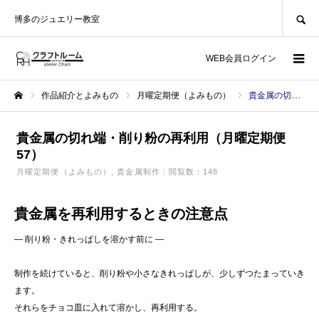
SEARCH
博多のジュエリー教室
WEB会員ログイン
作品紹介とよみもの
月曜定期便（よみもの）
貴金属の切れ端・削り粉の再利用（月曜定期便57）
ホーム
貴金属の切れ端・削り粉の再利用（月曜定期便
57）
月曜定期便（よみもの）
貴金属制作
閲覧数：148
貴金属を再利用するときの注意点
― 削り粉・きれっぱしを溶かす前に ―
制作を続けていると、削り粉や小さなきれっぱしが、少しずつたまっていき
ます。
それらをチョコ皿に入れて溶かし、再利用する。