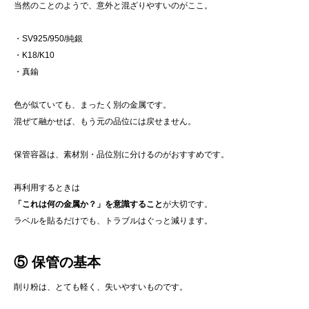
当然のことのようで、意外と混ざりやすいのがここ。
・SV925/950/純銀
・K18/K10
・真鍮
色が似ていても、まったく別の金属です。
混ぜて融かせば、もう元の品位には戻せません。
保管容器は、素材別・品位別に分けるのがおすすめです。
再利用するときは
「これは何の金属か？」を意識すること
が大切です。
ラベルを貼るだけでも、トラブルはぐっと減ります。
⑤ 保管の基本
削り粉は、とても軽く、失いやすいものです。