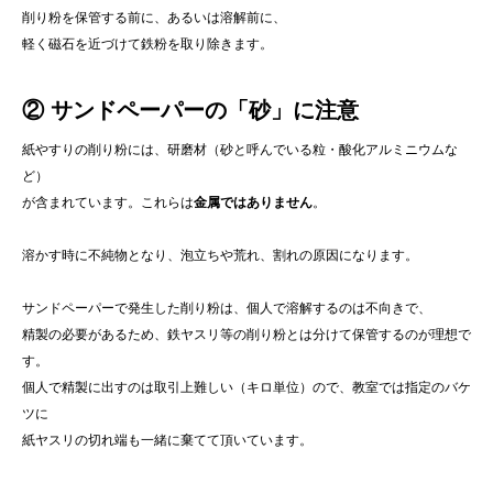
削り粉を保管する前に、あるいは溶解前に、
軽く磁石を近づけて鉄粉を取り除きます。
② サンドペーパーの「砂」に注意
紙やすりの削り粉には、研磨材（砂と呼んでいる粒・酸化アルミニウムな
ど）
が含まれています。これらは
金属ではありません
。
溶かす時に不純物となり、泡立ちや荒れ、割れの原因になります。
サンドペーパーで発生した削り粉は、個人で溶解するのは不向きで、
精製の必要があるため、鉄ヤスリ等の削り粉とは分けて保管するのが理想で
す。
個人で精製に出すのは取引上難しい（キロ単位）ので、教室では指定のバケ
ツに
紙ヤスリの切れ端も一緒に棄てて頂いています。