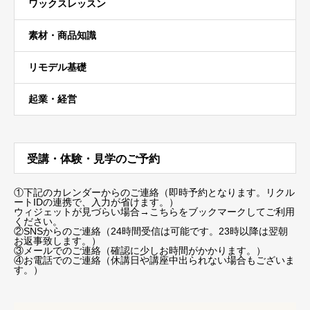
ワックスレッスン
素材・商品知識
リモデル基礎
起業・経営
受講・体験・見学のご予約
①下記のカレンダーからのご連絡（即時予約となります。リクル
ートIDの連携で、入力が省けます。）
ウィジェットが見づらい場合
→こちらをブックマーク
してご利用
ください。
②SNSからのご連絡（24時間受信は可能です。23時以降は翌朝
お返事致します。）
③メールでのご連絡（確認に少しお時間がかかります。）
④お電話でのご連絡（休講日や講座中出られない場合もございま
す。）