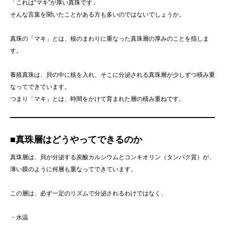
「これは“マキ”が厚い真珠です」
そんな言葉を聞いたことがある方も多いのではないでしょうか。
真珠の「マキ」とは、核のまわりに重なった真珠層の厚みのことを指しま
す。
養殖真珠は、貝の中に核を入れ、そこに分泌される真珠層が少しずつ積み重
なってできています。
つまり「マキ」とは、時間をかけて育まれた層の積み重ねです。
■真珠層はどうやってできるのか
真珠層は、貝が分泌する炭酸カルシウムとコンキオリン（タンパク質）が、
薄い膜のように何層も重なってできています。
この層は、必ず一定のリズムで分泌されるわけではなく、
・水温