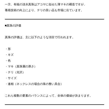
一方、有核の淡水真珠はアコヤに似せた薄マキの構造ですが、
養殖技術の向上により、テリの良い品も市場に出ています。
■真珠の評価
真珠の評価は、主に以下のような項目で行われます。
・形
・キズ
・色
・マキ（真珠層の厚さ）
・テリ（光沢）
・サイズ
・連相（ネックレスの場合の珠の整い具合）
これら複数の要素のバランスによって、全体の価値が決まります。