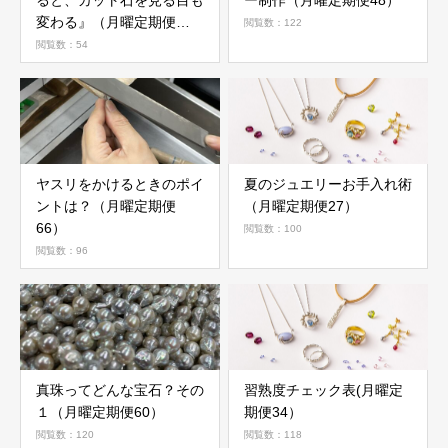
ると、カット石を見る目も
ー制作（月曜定期便48）
変わる』（月曜定期便
閲覧数：122
76）
閲覧数：54
ヤスリをかけるときのポイ
夏のジュエリーお手入れ術
ントは？（月曜定期便
（月曜定期便27）
66）
閲覧数：100
閲覧数：96
真珠ってどんな宝石？その
習熟度チェック表(月曜定
１（月曜定期便60）
期便34）
閲覧数：120
閲覧数：118