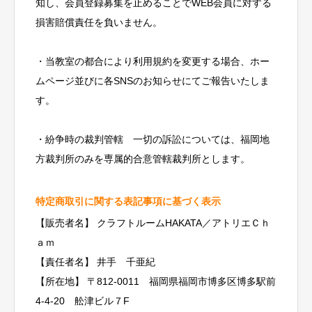
知し、会員登録募集を止めることでWEB会員に対する
損害賠償責任を負いません。
・当教室の都合により利用規約を変更する場合、ホー
ムページ並びに各SNSのお知らせにてご報告いたしま
す。
・紛争時の裁判管轄 一切の訴訟については、福岡地
方裁判所のみを専属的合意管轄裁判所とします。
特定商取引に関する表記事項に基づく表示
【販売者名】 クラフトルームHAKATA／アトリエＣｈ
ａｍ
【責任者名】 井手 千亜紀
【所在地】 〒812-0011 福岡県福岡市博多区博多駅前
4-4-20 舩津ビル７F