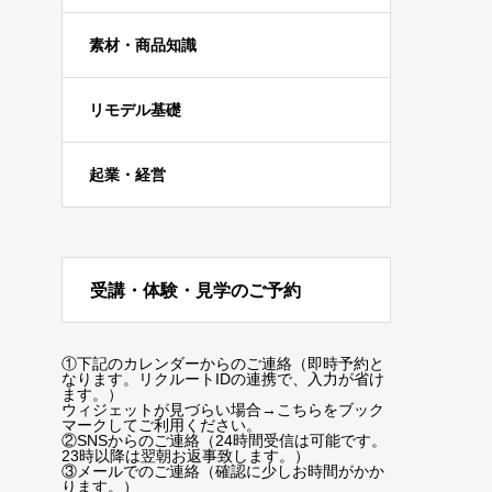
素材・商品知識
リモデル基礎
起業・経営
受講・体験・見学のご予約
①下記のカレンダーからのご連絡（即時予約と
なります。リクルートIDの連携で、入力が省け
ます。）
ウィジェットが見づらい場合
→こちらをブック
マーク
してご利用ください。
②SNSからのご連絡（24時間受信は可能です。
23時以降は翌朝お返事致します。）
③メールでのご連絡（確認に少しお時間がかか
ります。）