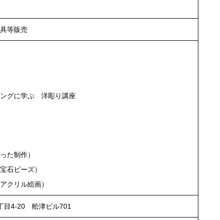
具等販売
ングに学ぶ 洋彫り講座
った制作）
宝石ビーズ）
アクリル絵画）
目4-20 舩津ビル701