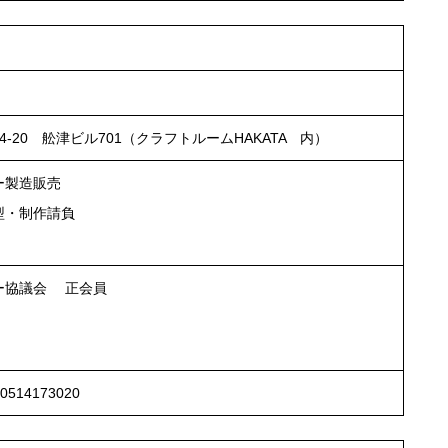
20 舩津ビル701（クラフトルームHAKATA 内）
ー製造販売
型・制作請負
ー協議会 正会員
14173020