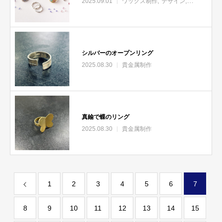
2025.09.01
ワックス制作
デザイン
月曜定期便
シルバーのオープンリング
2025.08.30
貴金属制作
真鍮で蝶のリング
2025.08.30
貴金属制作
1
2
3
4
5
6
7
8
9
10
11
12
13
14
15