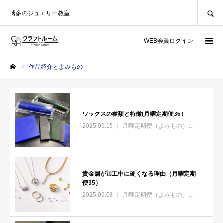
SEARCH
博多のジュエリー教室
WEB会員ログイン
作品紹介とよみもの
ホーム
ワックスの種類と特徴(月曜定期便36）
2025.09.15
月曜定期便（よみもの）
ワックス制
貴金属が加工中に硬くなる理由（月曜定期
便35）
2025.09.08
月曜定期便（よみもの）
貴金属制作