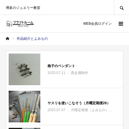
SEARCH
博多のジュエリー教室
WEB会員ログイン
作品紹介とよみもの
ホーム
格子のペンダント
2025.07.11
貴金属制作
ヤスリを使いこなそう（月曜定期便26）
2025.07.07
月曜定期便（よみもの）
貴金属制作