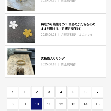
2025.06.25
貴金属制作
鋳造の可能性その１/自然のかたちをその
まま利用する（月曜定期便24）
2025.06.23
月曜定期便（よみもの）
真鍮筋入りリング
2025.06.18
貴金属制作
1
2
3
4
5
6
7
8
9
10
11
12
13
14
15