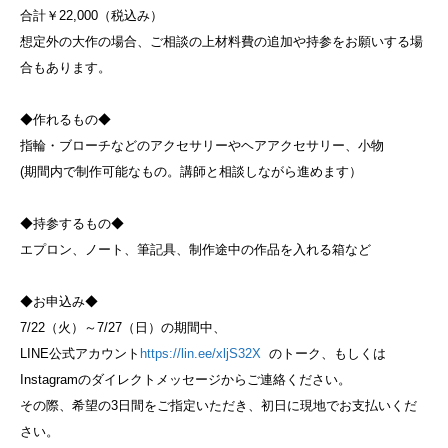
合計￥22,000（税込み）
想定外の大作の場合、ご相談の上材料費の追加や持参をお願いする場
合もあります。
◆作れるもの◆
指輪・ブローチなどのアクセサリーやヘアアクセサリー、小物
(期間内で制作可能なもの。講師と相談しながら進めます）
◆持参するもの◆
エプロン、ノート、筆記具、制作途中の作品を入れる箱など
◆お申込み◆
7/22（火）～7/27（日）の期間中、
LINE公式アカウント
https://lin.ee/xljS32X
のトーク、もしくは
Instagramのダイレクトメッセージからご連絡ください。
その際、希望の3日間をご指定いただき、初日に現地でお支払いくだ
さい。