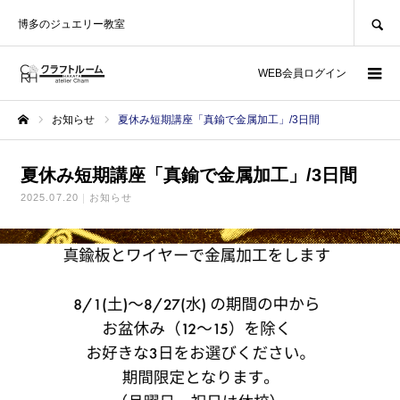
SEARCH
博多のジュエリー教室
WEB会員ログイン
お知らせ
夏休み短期講座「真鍮で金属加工」/3日間
ホーム
夏休み短期講座「真鍮で金属加工」/3日間
2025.07.20
お知らせ