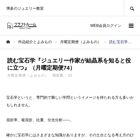
SEARCH
博多のジュエリー教室
WEB会員ログイン
作品紹介とよみもの
月曜定期便（よみもの）
読む宝石学『ジュエリー作家が結晶系を知ると役に立つ』（月曜定期便74）
ホーム
読む宝石学『ジュエリー作家が結晶系を知ると役
に立つ』（月曜定期便74）
月曜定期便（よみもの）
閲覧数：33
宝石学というと、専門的で難しい学問というイメージを持たれる方も多いか
もしれません。
屈折率、複屈折、比重、分光分析――。
確かに宝石学にはさまざまな知識がありますが、その土台となる考え方のひ