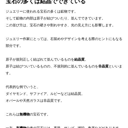
宝石の多くは結晶でできている
ジュエリーに使われる宝石の多くは鉱物です。
そして鉱物の内部は原子が結びついたり、並んでできています。
この並び方は、宝石の硬さや割れやすさ、光の見え方にも影響します。
ジュエリー作家にとっては、石留めやデザインを考える際のヒントにもなる
部分です。
原子が規則正しく結ばれて並んでいるものを
結晶質
。
原子は結びついているものの、不規則的に並んでいるものを
非晶質
といいま
す。
代表的な例でいうと、
ダイヤモンド、サファイア、ルビーなどは結晶質。
オパールや天然ガラスは非晶質です。
これらは
無機物
の宝石です。