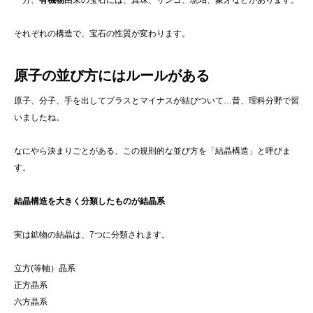
一方、
有機物
由来の宝石には、真珠、サンゴ、琥珀、象牙などがあります。
それぞれの構造で、宝石の性質が変わります。
原子の並び方にはルールがある
原子、分子、手を出してプラスとマイナスが結びついて…昔、理科分野で習
いましたね。
なにやら決まりごとがある、この規則的な並び方を「結晶構造」と呼びま
す。
結晶構造を大きく分類したものが結晶系
実は鉱物の結晶は、7つに分類されます。
立方(等軸）晶系
正方晶系
六方晶系