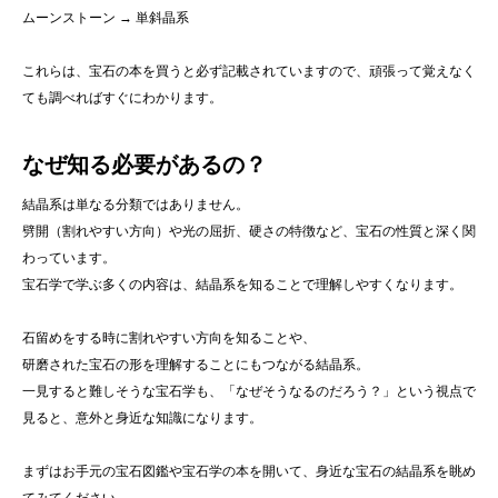
ムーンストーン → 単斜晶系
これらは、宝石の本を買うと必ず記載されていますので、頑張って覚えなく
ても調べればすぐにわかります。
なぜ知る必要があるの？
結晶系は単なる分類ではありません。
劈開（割れやすい方向）や光の屈折、硬さの特徴など、宝石の性質と深く関
わっています。
宝石学で学ぶ多くの内容は、結晶系を知ることで理解しやすくなります。
石留めをする時に割れやすい方向を知ることや、
研磨された宝石の形を理解することにもつながる結晶系。
一見すると難しそうな宝石学も、「なぜそうなるのだろう？」という視点で
見ると、意外と身近な知識になります。
まずはお手元の宝石図鑑や宝石学の本を開いて、身近な宝石の結晶系を眺め