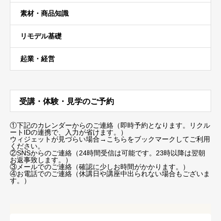
素材・商品知識
リモデル基礎
起業・経営
受講・体験・見学のご予約
①下記のカレンダーからのご連絡（即時予約となります。リクル
ートIDの連携で、入力が省けます。）
ウィジェットが見づらい場合
→こちらをブックマーク
してご利用
ください。
②SNSからのご連絡（24時間受信は可能です。23時以降は翌朝
お返事致します。）
③メールでのご連絡（確認に少しお時間がかかります。）
④お電話でのご連絡（休講日や講座中出られない場合もございま
す。）