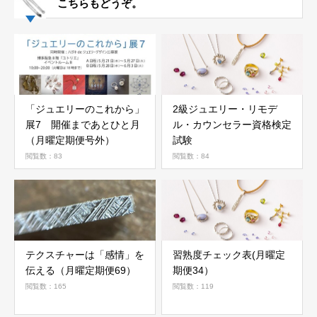
こちらもどうぞ。
「ジュエリーのこれから」
2級ジュエリー・リモデ
展7 開催まであとひと月
ル・カウンセラー資格検定
（月曜定期便号外）
試験
閲覧数：83
閲覧数：84
テクスチャーは「感情」を
習熟度チェック表(月曜定
伝える（月曜定期便69）
期便34）
閲覧数：165
閲覧数：119