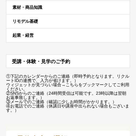
素材・商品知識
リモデル基礎
起業・経営
受講・体験・見学のご予約
①下記のカレンダーからのご連絡（即時予約となります。リクル
ートIDの連携で、入力が省けます。）
ウィジェットが見づらい場合
→こちらをブックマーク
してご利用
ください。
②SNSからのご連絡（24時間受信は可能です。23時以降は翌朝
お返事致します。）
③メールでのご連絡（確認に少しお時間がかかります。）
④お電話でのご連絡（休講日や講座中出られない場合もございま
す。）