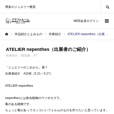
SEARCH
博多のジュエリー教室
WEB会員ログイン
作品紹介とよみもの
作家紹介
ATELIER nepenthes（出展者のご紹介）
ホーム
ATELIER nepenthes（出展者のご紹介）
作家紹介
閲覧数：47
「ジュエリーのこれから」展７
出展者紹介 A日程（5.21～5.27）
ATELIER nepenthes
nepenthesとは食虫植物のウツボカズラ。
毒のある植物です。
ちょっと毒があってカッコいいフォルムのものを作りたいと思っています。