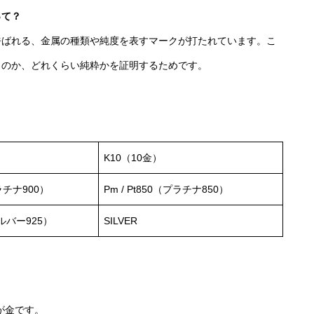
って？
呼ばれる、金属の種類や純度を表すマークが打たれています。こ
ものか、どれくらい純粋かを証明するためです。
）
K10（10金）
ラチナ900）
Pm / Pt850（プラチナ850）
ルバー925）
SILVER
％が金です。