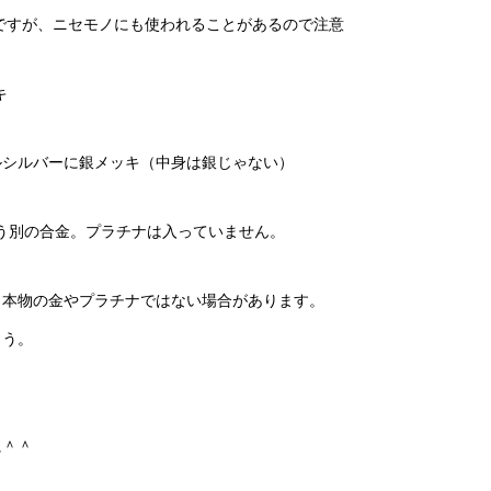
いですが、ニセモノにも使われることがあるので注意
キ
er）→ ニッケルシルバーに銀メッキ（中身は銀じゃない）
ナ」という別の合金。プラチナは入っていません。
、本物の金やプラチナではない場合があります。
ょう。
に＾＾