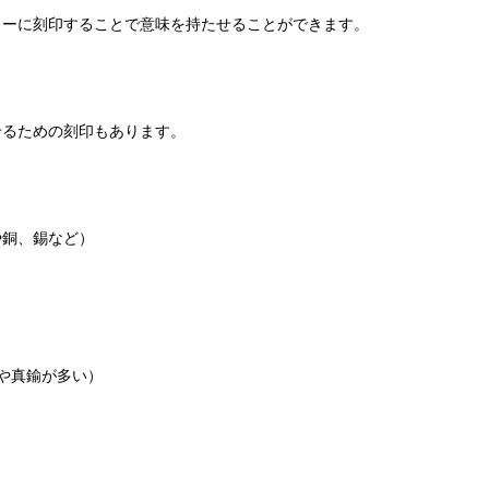
リーに刻印することで意味を持たせることができます。
せるための刻印もあります。
銀や銅、錫など）
は銅や真鍮が多い）