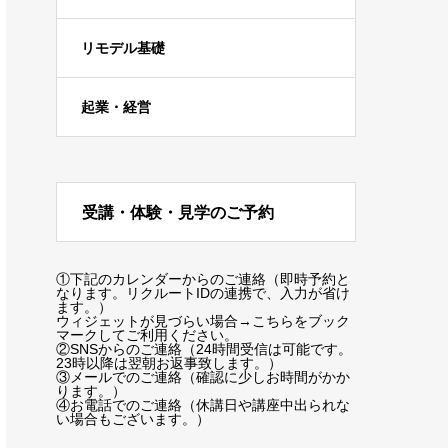
リモデル基礎
起業・経営
受講・体験・見学のご予約
①下記のカレンダーからのご連絡（即時予約と
なります。リクルートIDの連携で、入力が省け
ます。）
ウィジェットが見づらい場合
→こちらをブック
マーク
してご利用ください。
②SNSからのご連絡（24時間受信は可能です。
23時以降は翌朝お返事致します。）
③メールでのご連絡（確認に少しお時間がかか
ります。）
④お電話でのご連絡（休講日や講座中出られな
い場合もございます。）