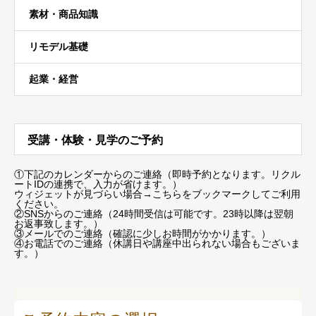
素材・商品知識
リモデル基礎
起業・経営
受講・体験・見学のご予約
①下記のカレンダーからのご連絡（即時予約となります。リクル
ートIDの連携で、入力が省けます。）
ウィジェットが見づらい場合
→こちらをブックマーク
してご利用
ください。
②SNSからのご連絡（24時間受信は可能です。23時以降は翌朝
お返事致します。）
③メールでのご連絡（確認に少しお時間がかかります。）
④お電話でのご連絡（休講日や講座中出られない場合もございま
す。）