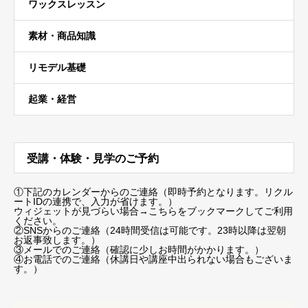
ワックスレッスン
素材・商品知識
リモデル基礎
起業・経営
受講・体験・見学のご予約
①下記のカレンダーからのご連絡（即時予約となります。リクル
ートIDの連携で、入力が省けます。）
ウィジェットが見づらい場合
→こちらをブックマーク
してご利用
ください。
②SNSからのご連絡（24時間受信は可能です。23時以降は翌朝
お返事致します。）
③メールでのご連絡（確認に少しお時間がかかります。）
④お電話でのご連絡（休講日や講座中出られない場合もございま
す。）