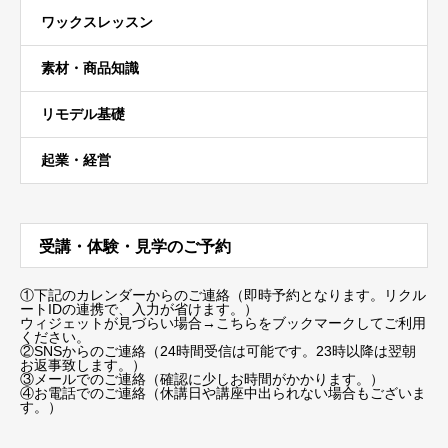
ワックスレッスン
素材・商品知識
リモデル基礎
起業・経営
受講・体験・見学のご予約
①下記のカレンダーからのご連絡（即時予約となります。リクル
ートIDの連携で、入力が省けます。）
ウィジェットが見づらい場合
→こちらをブックマーク
してご利用
ください。
②SNSからのご連絡（24時間受信は可能です。23時以降は翌朝
お返事致します。）
③メールでのご連絡（確認に少しお時間がかかります。）
④お電話でのご連絡（休講日や講座中出られない場合もございま
す。）