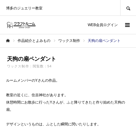
SEARCH
博多のジュエリー教室
WEB会員ログイン
作品紹介とよみもの
ワックス制作
天狗の扇ペンダント
ホーム
天狗の扇ペンダント
ワックス制作
閲覧数：54
ルームメンバーのYさんの作品。
教室の近くに、住吉神社があります。
休憩時間にお散歩に行ったYさんが、ふと降りてきたと作り始めた天狗の
扇。
デザインというものは、ふとした瞬間に閃いたりします。