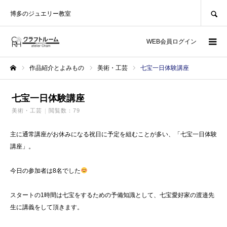
SEARCH
博多のジュエリー教室
WEB会員ログイン
作品紹介とよみもの
美術・工芸
七宝一日体験講座
ホーム
七宝一日体験講座
美術・工芸
閲覧数：79
主に通常講座がお休みになる祝日に予定を組むことが多い、「七宝一日体験
講座」。
今日の参加者は8名でした
スタートの1時間は七宝をするための予備知識として、七宝愛好家の渡邉先
生に講義をして頂きます。