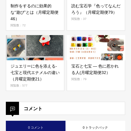
制作をするのに効果的
読む宝石学『色ってなんだ
な“遊び”とは（月曜定期便
ろう』（月曜定期便79）
46）
閲覧数：37
閲覧数：72
ジュエリーに色を添える-
宝石と七宝 ― 色に惹かれ
七宝と現代エナメルの違い
る人(月曜定期便32）
（月曜定期便21）
閲覧数：79
閲覧数：577
コメント
0 コメント
0 トラックバック