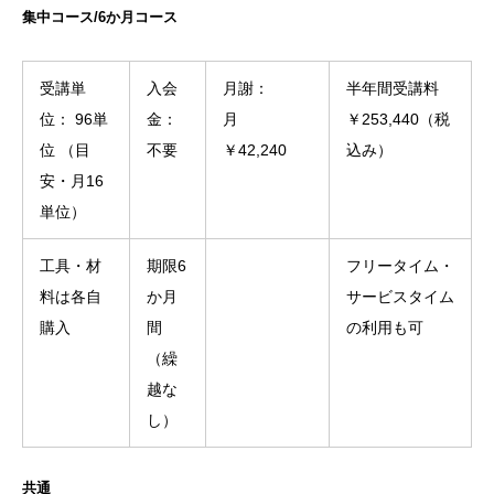
集中コース/6か月コース
受講単
入会
月謝：
半年間受講料
位： 96単
金：
月
￥253,440（税
位 （目
不要
￥42,240
込み）
安・月16
単位）
工具・材
期限6
フリータイム・
料は各自
か月
サービスタイム
購入
間
の利用も可
（繰
越な
し）
共通