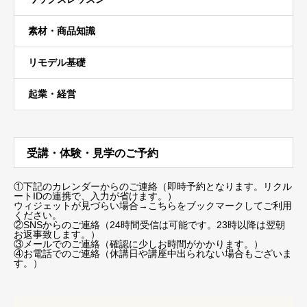
素材・商品知識
リモデル基礎
起業・経営
受講・体験・見学のご予約
①下記のカレンダーからのご連絡（即時予約となります。リクル
ートIDの連携で、入力が省けます。）
ウィジェットが見づらい場合
→こちらをブックマーク
してご利用
ください。
②SNSからのご連絡（24時間受信は可能です。23時以降は翌朝
お返事致します。）
③メールでのご連絡（確認に少しお時間がかかります。）
④お電話でのご連絡（休講日や講座中出られない場合もございま
す。）