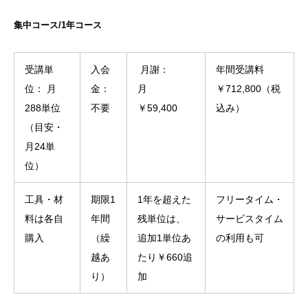
集中コース/1年コース
受講単
入会
月謝：
年間受講料
位： 月
金：
月
￥712,800（税
288単位
不要
￥59,400
込み）
（目安・
月24単
位）
工具・材
期限1
1年を超えた
フリータイム・
料は各自
年間
残単位は、
サービスタイム
購入
（繰
追加1単位あ
の利用も可
越あ
たり￥660追
り）
加