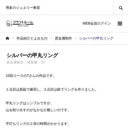
SEARCH
博多のジュエリー教室
WEB会員ログイン
作品紹介とよみもの
貴金属制作
シルバーの甲丸リング
ホーム
シルバーの甲丸リング
貴金属制作
閲覧数：37
10回コースのTさんの作品です。
１点目は真鍮で練習し、２点目は銀でリングを作りました。
甲丸リングはシンプルですが、
山を削り出すのがなかなか難しいのです。
平打ちリングの２倍の時間がかかります。