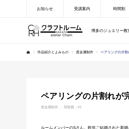
お知らせ
受講案内
時間割
博多のジュエリー教
作品紹介とよみもの
貴金属制作
ペアリングの片割
ホーム
ペアリングの片割れが
貴金属制作
閲覧数：41
ルームメンバーのSさん。昨年ご結婚された新婚