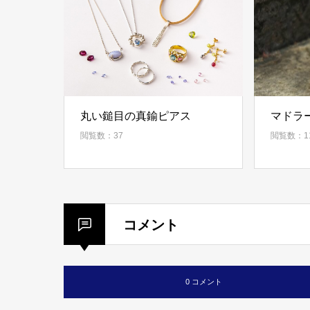
丸い鎚目の真鍮ピアス
マドラ
閲覧数：37
閲覧数：1
コメント
0 コメント