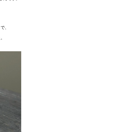
とで、
た。