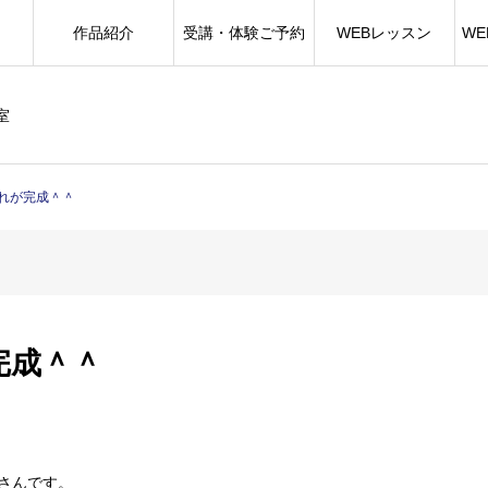
作品紹介
受講・体験ご予約
WEBレッスン
W
室
れが完成＾＾
完成＾＾
さんです。