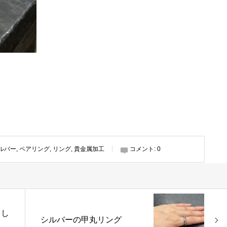
ルバー
,
ペアリング
,
リング
,
貴金属加工
コメント:
0
とし
シルバーの甲丸リング