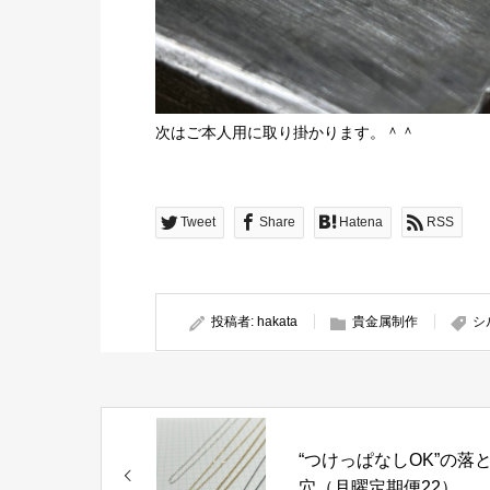
次はご本人用に取り掛かります。＾＾
Tweet
Share
Hatena
RSS
投稿者:
hakata
貴金属制作
シ
“つけっぱなしOK”の落
穴（月曜定期便22）