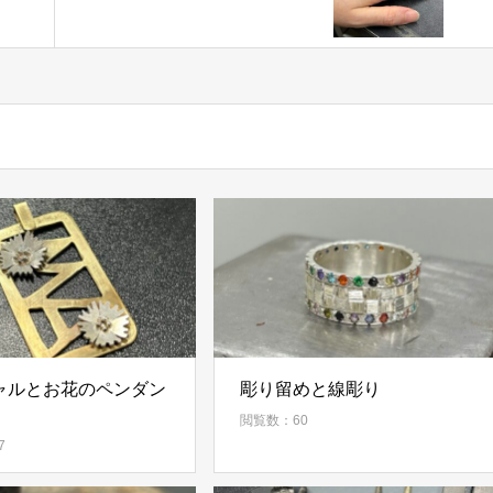
ャルとお花のペンダン
彫り留めと線彫り
閲覧数：60
7