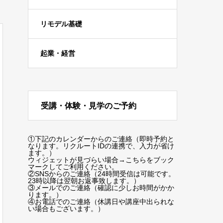
リモデル基礎
起業・経営
受講・体験・見学のご予約
①下記のカレンダーからのご連絡（即時予約と
なります。リクルートIDの連携で、入力が省け
ます。）
ウィジェットが見づらい場合
→こちらをブック
マーク
してご利用ください。
②SNSからのご連絡（24時間受信は可能です。
23時以降は翌朝お返事致します。）
③メールでのご連絡（確認に少しお時間がかか
ります。）
④お電話でのご連絡（休講日や講座中出られな
い場合もございます。）