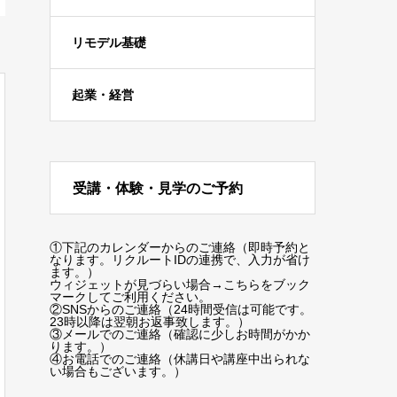
リモデル基礎
起業・経営
受講・体験・見学のご予約
①下記のカレンダーからのご連絡（即時予約と
なります。リクルートIDの連携で、入力が省け
ます。）
ウィジェットが見づらい場合
→こちらをブック
マーク
してご利用ください。
②SNSからのご連絡（24時間受信は可能です。
23時以降は翌朝お返事致します。）
③メールでのご連絡（確認に少しお時間がかか
ります。）
④お電話でのご連絡（休講日や講座中出られな
い場合もございます。）