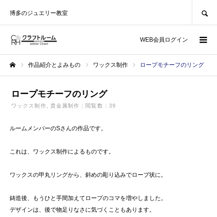
SEARCH
博多のジュエリー教室
WEB会員ログイン
作品紹介とよみもの
ワックス制作
ロープモチーフのリング
ホーム
ロープモチーフのリング
ワックス制作
貴金属制作
閲覧数：39
ルームメンバーのSさんの作品です。
これは、ワックス制作によるものです。
ワックスの甲丸リングから、斜めの彫り込みでロープ状に。
鋳造後、もうひと手間加えてロープのコマを増やしました。
デザインは、後で物足りなさに気づくこともあります。