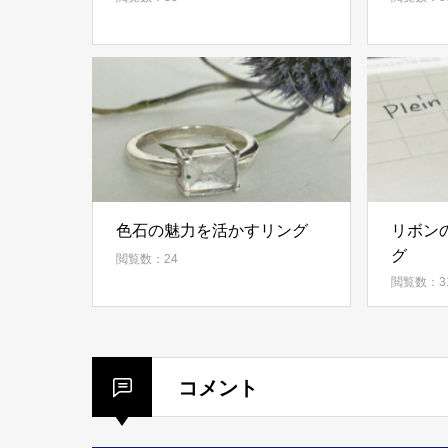
色石の魅力を活かすリング
リボン
グ
閲覧数：24
閲覧数：3
コメント