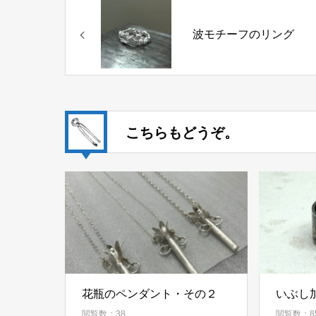
波モチーフのリング
こちらもどうぞ。
花瓶のペンダント・その２
いぶし
閲覧数：38
閲覧数：8