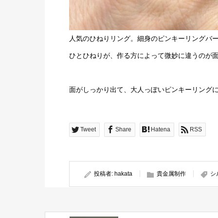
人気のひねりリング。細身のピンキーリングバ
ひとひねりが、作る方によって微妙に違うのが
面がしっかり出て、大人っぽいピンキーリング
Tweet
Share
Hatena
RSS
投稿者:
hakata
貴金属制作
シ