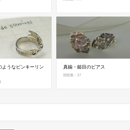
のようなピンキーリン
真鍮・鎚目のピアス
閲覧数：37
1