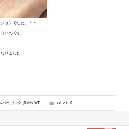
ージョンでした。＾＾
面白いのです。
になりました。
ルバー
,
リング
,
貴金属加工
コメント:
0