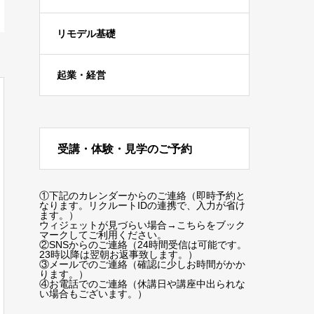
リモデル基礎
起業・経営
受講・体験・見学のご予約
①下記のカレンダーからのご連絡（即時予約と
なります。リクルートIDの連携で、入力が省け
ます。）
ウィジェットが見づらい場合
→こちらをブック
マーク
してご利用ください。
②SNSからのご連絡（24時間受信は可能です。
23時以降は翌朝お返事致します。）
③メールでのご連絡（確認に少しお時間がかか
ります。）
④お電話でのご連絡（休講日や講座中出られな
い場合もございます。）