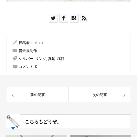
投稿者:
hakata
貴金属制作
シルバー
,
リング
,
真鍮
,
鎚目
コメント:
0
前の記事
次の記事
こちらもどうぞ。