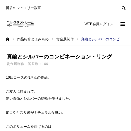
SEARCH
博多のジュエリー教室
WEB会員ログイン
作品紹介とよみもの
貴金属制作
真鍮とシルバーのコンビネーション・リング
ホーム
真鍮とシルバーのコンビネーション・リング
貴金属制作
閲覧数：100
10回コースのNさんの作品。
ご友人に頼まれて、
硬い真鍮とシルバーの指輪を作りました。
鎚目やヤスリ跡がナチュラルな魅力。
このボリュームを曲げるのは