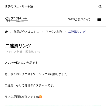
SEARCH
博多のジュエリー教室
WEB会員ログイン
作品紹介とよみもの
ワックス制作
二連風リング
ホーム
二連風リング
ワックス制作
閲覧数：40
メンバーKさんの作品です
息子さんのリクエストで、ワックス制作しました。
二連風、そして鎚目テクスチャーです。
ラフな雰囲気が良いですね