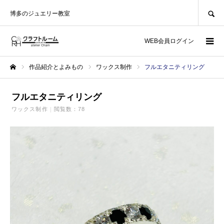
SEARCH
博多のジュエリー教室
WEB会員ログイン
作品紹介とよみもの
ワックス制作
フルエタニティリング
ホーム
フルエタニティリング
ワックス制作
閲覧数：78