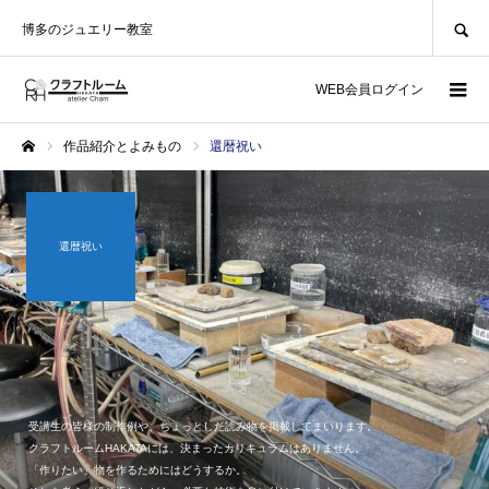
SEARCH
博多のジュエリー教室
WEB会員ログイン
作品紹介とよみもの
還暦祝い
ホーム
還暦祝い
受講生の皆様の制作例や、ちょっとした読み物を掲載してまいります。
クラフトルームHAKATAには、決まったカリキュラムはありません。
「作りたい」物を作るためにはどうするか。