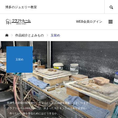
SEARCH
博多のジュエリー教室
WEB会員ログイン
作品紹介とよみもの
玉留め
ホーム
玉留め
受講生の皆様の制作例や、ちょっとした読み物を掲載してまいります。
クラフトルームHAKATAには、決まったカリキュラムはありません。
「作りたい」物を作るためにはどうするか。