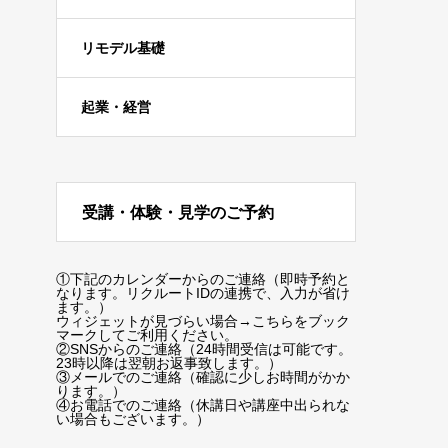
リモデル基礎
起業・経営
受講・体験・見学のご予約
①下記のカレンダーからのご連絡（即時予約と
なります。リクルートIDの連携で、入力が省け
ます。）
ウィジェットが見づらい場合
→こちらをブック
マーク
してご利用ください。
②SNSからのご連絡（24時間受信は可能です。
23時以降は翌朝お返事致します。）
③メールでのご連絡（確認に少しお時間がかか
ります。）
④お電話でのご連絡（休講日や講座中出られな
い場合もございます。）