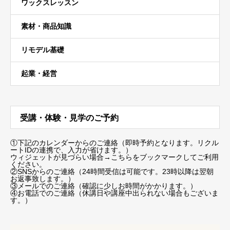
ワックスレッスン
素材・商品知識
リモデル基礎
起業・経営
受講・体験・見学のご予約
①下記のカレンダーからのご連絡（即時予約となります。リクル
ートIDの連携で、入力が省けます。）
ウィジェットが見づらい場合
→こちらをブックマーク
してご利用
ください。
②SNSからのご連絡（24時間受信は可能です。23時以降は翌朝
お返事致します。）
③メールでのご連絡（確認に少しお時間がかかります。）
④お電話でのご連絡（休講日や講座中出られない場合もございま
す。）