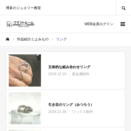
SEARCH
博多のジュエリー教室
WEB会員ログイン
作品紹介とよみもの
リング
ホーム
立体的な組み合わせリング
2024.12.10
貴金属制作
引き目のリング（みつろう）
2024.11.30
ワックス制作