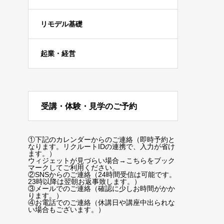
リモデル基礎
起業・経営
受講・体験・見学のご予約
①下記のカレンダーからのご連絡（即時予約と
なります。リクルートIDの連携で、入力が省け
ます。）
ウィジェットが見づらい場合
→こちらをブック
マーク
してご利用ください。
②SNSからのご連絡（24時間受信は可能です。
23時以降は翌朝お返事致します。）
③メールでのご連絡（確認に少しお時間がかか
ります。）
④お電話でのご連絡（休講日や講座中出られな
い場合もございます。）