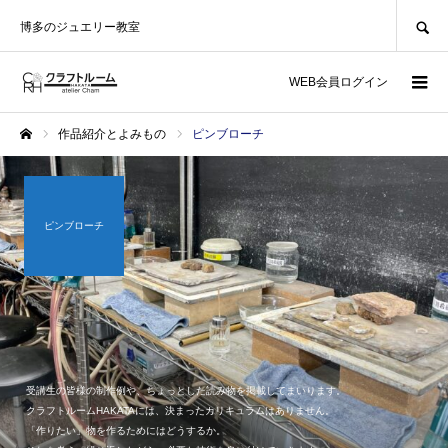
SEARCH
博多のジュエリー教室
WEB会員ログイン
作品紹介とよみもの
ピンブローチ
ホーム
ピンブローチ
受講生の皆様の制作例や、ちょっとした読み物を掲載してまいります。
クラフトルームHAKATAには、決まったカリキュラムはありません。
「作りたい」物を作るためにはどうするか。