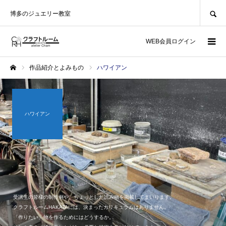
SEARCH
博多のジュエリー教室
WEB会員ログイン
作品紹介とよみもの
ハワイアン
ホーム
ハワイアン
受講生の皆様の制作例や、ちょっとした読み物を掲載してまいります。
クラフトルームHAKATAには、決まったカリキュラムはありません。
「作りたい」物を作るためにはどうするか。