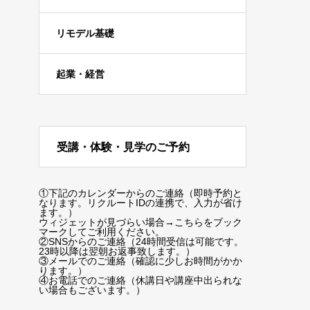
リモデル基礎
起業・経営
受講・体験・見学のご予約
①下記のカレンダーからのご連絡（即時予約と
なります。リクルートIDの連携で、入力が省け
ます。）
ウィジェットが見づらい場合
→こちらをブック
マーク
してご利用ください。
②SNSからのご連絡（24時間受信は可能です。
23時以降は翌朝お返事致します。）
③メールでのご連絡（確認に少しお時間がかか
ります。）
④お電話でのご連絡（休講日や講座中出られな
い場合もございます。）