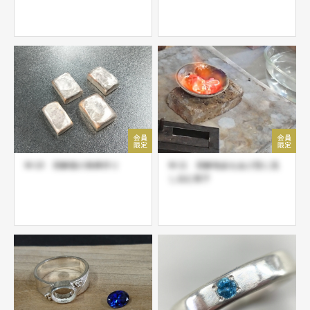
M-10 溶解後の角棒作り
M-11 溶解地金をあけ型に流
し込む様子