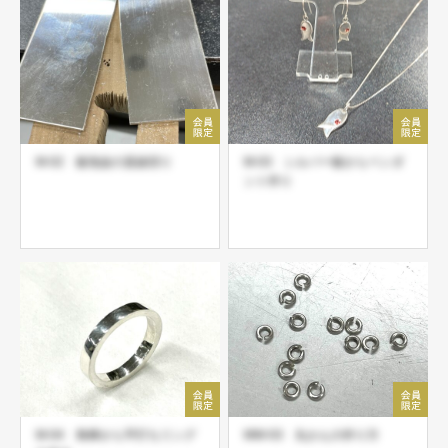
M-02 板地金の直線切り
M-03 シルバー板からペンダ
ント作り
M-04 角棒から平打ちリング
MW-03 丸かんの作り方