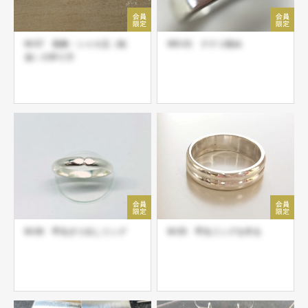
M-07 装飾・シャカ玉（粒
MS-01 ナナコ留め
金）の作り方
M-06 甲丸すり出しリング
M-05 甲丸リングを作る