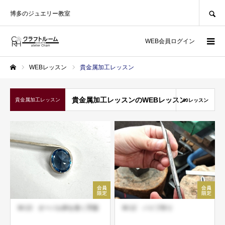
SEARCH
博多のジュエリー教室
WEB会員ログイン
WEBレッスン
貴金属加工レッスン
ホーム
貴金属加工レッスンのWEBレッスン
貴金属加工レッスン
40レッスン
M-13 オーバル枠を巻く手順
M-12 パイプ作り