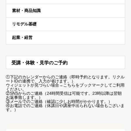
素材・商品知識
リモデル基礎
起業・経営
受講・体験・見学のご予約
①下記のカレンダーからのご連絡（即時予約となります。リクル
ートIDの連携で、入力が省けます。）
ウィジェットが見づらい場合
→こちらをブックマーク
してご利用
ください。
②SNSからのご連絡（24時間受信は可能です。23時以降は翌朝
お返事致します。）
③メールでのご連絡（確認に少しお時間がかかります。）
④お電話でのご連絡（休講日や講座中出られない場合もございま
す。）