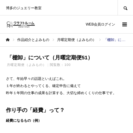
SEARCH
博多のジュエリー教室
WEB会員ログイン
作品紹介とよみもの
月曜定期便（よみもの）
「棚卸」について（月曜定期便51）
ホーム
「棚卸」について（月曜定期便51）
月曜定期便（よみもの）
閲覧数：100
さて、年始早々の話題といえばこれ。
１年が終わるとやってくる、確定申告に備えて
昨年１年間の仕事の成果を計算する、大切な締めくくりの仕事です。
作り手の「経費」って？
経費になるもの（例）