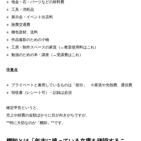
地金・石・パーツなどの材料費
工具・消耗品
展示会・イベント出店料
旅費交通費
梱包資材、送料
作品撮影のための小物
工房・制作スペースの家賃（←教室使用料はこれ）
勉強のための本・講座（←受講費はこれ）
注意点
プライベートと兼用しているものは「按分」 ※家賃や光熱費、通信費
領収書（レシート可）・記録は必須
確定申告というと、
売上や経費の金額ばかりに目が向きがちですが、
**特に大切なのが「棚卸」**です。