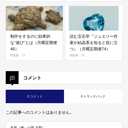
制作をするのに効果的
読む宝石学『ジュエリー作
な“遊び”とは（月曜定期便
家が結晶系を知ると役に立
46）
つ』（月曜定期便74）
閲覧数：72
閲覧数：35
コメント
0 コメント
0 トラックバック
この記事へのコメントはありません。
名前（例：山田 太郎）