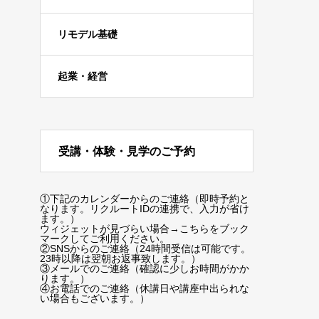
リモデル基礎
起業・経営
受講・体験・見学のご予約
①下記のカレンダーからのご連絡（即時予約と
なります。リクルートIDの連携で、入力が省け
ます。）
ウィジェットが見づらい場合
→こちらをブック
マーク
してご利用ください。
②SNSからのご連絡（24時間受信は可能です。
23時以降は翌朝お返事致します。）
③メールでのご連絡（確認に少しお時間がかか
ります。）
④お電話でのご連絡（休講日や講座中出られな
い場合もございます。）